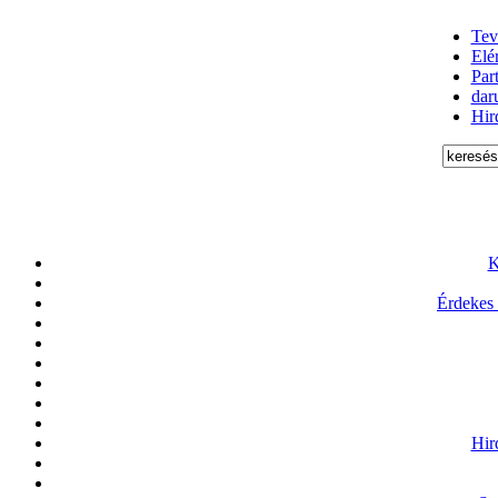
Tev
Elé
Par
daru
Hir
K
Érdekes
Hir